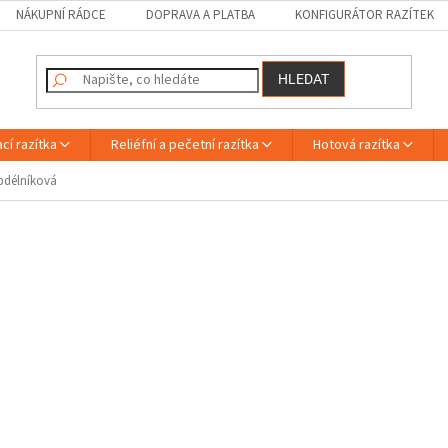
NÁKUPNÍ RÁDCE
DOPRAVA A PLATBA
KONFIGURÁTOR RAZÍTEK
HLEDAT
cí razítka
Reliéfní a pečetní razítka
Hotová razítka
bdélníková