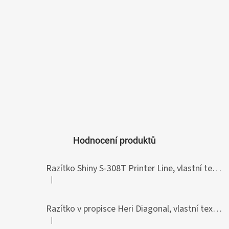
Hodnocení produktů
Razítko Shiny S-308T Printer Line, vlastní text 45 x 10 mm
|
Hodnocení produktu je 5 z 5 hvězdiček.
Razítko v propisce Heri Diagonal, vlastní text 33 x 8,7 mm
|
Hodnocení produktu je 5 z 5 hvězdiček.