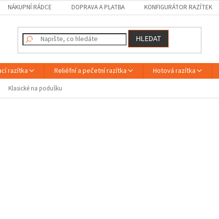
NÁKUPNÍ RÁDCE
DOPRAVA A PLATBA
KONFIGURÁTOR RAZÍTEK
HLEDAT
cí razítka
Reliéfní a pečetní razítka
Hotová razítka
Klasické na podušku