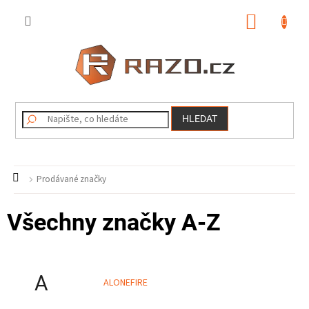
Přejít
na
NÁKUP
obsah
KOŠÍK
HLEDAT
Domů
Prodávané značky
Všechny značky A-Z
A
ALONEFIRE