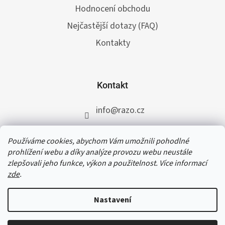
Hodnocení obchodu
Nejčastější dotazy (FAQ)
Kontakty
Kontakt
info
@
razo.cz
+420 731 422 117
Používáme cookies, abychom Vám umožnili pohodlné
RAZO.cz
prohlížení webu a díky analýze provozu webu neustále
zlepšovali jeho funkce, výkon a použitelnost. Více informací
zde
.
V termínu od 31. 7. do 11. 8. 2026 čerpáme
dovolenou. Přijaté a schválené objednávky do
Nastavení
čtvrtka 30. 7. 2026 do 12:30 vyřídíme ještě téhož
dne, všem ostatním objednávkám se opět
začneme věnovat od 12. 8. 2026. Děkujeme za