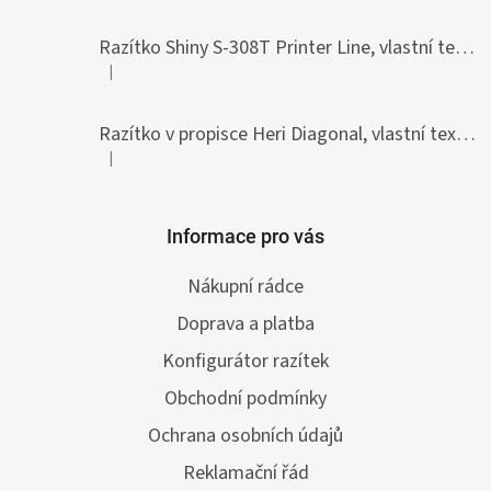
Razítko Shiny S-308T Printer Line, vlastní text 45 x 10 mm
|
Hodnocení produktu je 5 z 5 hvězdiček.
Razítko v propisce Heri Diagonal, vlastní text 33 x 8,7 mm
|
Hodnocení produktu je 5 z 5 hvězdiček.
Informace pro vás
Nákupní rádce
Doprava a platba
Konfigurátor razítek
Obchodní podmínky
Ochrana osobních údajů
Reklamační řád