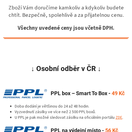
Zboží Vám doručíme kamkoliv a kdykoliv budete
chtít. Bezpečně, spolehlivě a za přijatelnou cenu.
Všechny uvedené ceny jsou včetně DPH.
↓
Osobní odběr v ČR
↓
PPL box – Smart To Box -
49 Kč
Doba dodání je většinou do 24 až 48 hodin.
Vyzvednutí zásilky ve více než 2 500 PPL boxů.
U PPL je pak možné sledovat zásilku na oficiálním portálu
ZDE
.
PPL na výdejní místo -
56 Kč