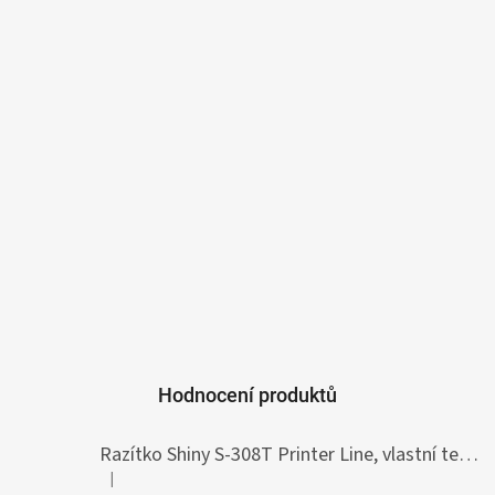
Hodnocení produktů
Razítko Shiny S-308T Printer Line, vlastní text 45 x 10 mm
|
Hodnocení produktu je 5 z 5 hvězdiček.