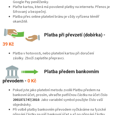
Google Pay peněženky.
Plaťte kartou, která má povolené platby na internetu. Přenos je
šifrovaný a bezpečný.
Platba přes online platební bránu je vždy vyřízena téměř
okamžitě.
Platba při převzetí (dobírka) -
39
Kč
Platba v hotovosti, nebo platební kartou při doručení
zásilky. Zboží zaplatíte přepravci.
Platba předem bankovním
převodem -
0 Kč
Pokud jste jako platební metodu zvolili Platbu předem na
bankovní účet, prosím, uhraďte patřičnou částku na účet číslo
2001871747/2010
. Jako variabilní symbol použijte číslo vaší
objednávky.
Při volbě platby bankovním převodem vyčkáváme na fyzické
připsání částky na náš bankovní účet a až po připsání částky