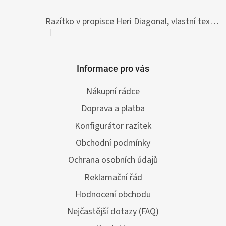
Razítko v propisce Heri Diagonal, vlastní text 33 x 8,7 mm
|
Hodnocení produktu je 5 z 5 hvězdiček.
Informace pro vás
Nákupní rádce
Doprava a platba
Konfigurátor razítek
Obchodní podmínky
Ochrana osobních údajů
Reklamační řád
Hodnocení obchodu
Nejčastější dotazy (FAQ)