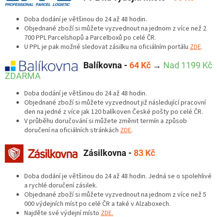
Doba dodání je většinou do 24 až 48 hodin.
Objednané zboží si můžete vyzvednout na jednom z více než 2
700 PPL Parcelshopů a Parcelboxů po celé ČR.
U PPL je pak možné sledovat zásilku na oficiálním portálu
ZDE
.
Balíkovna -
64 Kč
→
Nad 1199 Kč
ZDARMA
Doba dodání je většinou do 24 až 48 hodin.
Objednané zboží si můžete vyzvednout již následující pracovní
den na jedné z více jak 120 balíkoven České pošty po celé ČR.
V průběhu doručování si můžete změnit termín a způsob
doručení na oficiálních stránkách
ZDE
.
Zásilkovna -
83 Kč
Doba dodání je většinou do 24 až 48 hodin. Jedná se o spolehlivé
a rychlé doručení zásilek.
Objednané zboží si můžete vyzvednout na jednom z více než 5
000 výdejních míst po celé ČR a také v Alzaboxech.
Najděte své výdejní místo
ZDE.