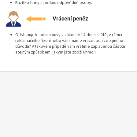
Razítko firmy a podpis odpovědné osoby.
Vrácení peněz
Odstupujete od smlouvy v zákonné 14-denní lhůtě, v rámci
reklamačního řízení nebo vám máme vracet peníze z jiného
důvodu? V takovém případě vám vrátíme zaplacenou částku
stejným způsobem, jakým jste zboží uhradili.
Z
á
p
a
t
í