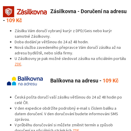
Zásilkovna - Doručení na adresu
-
109 Kč
Zásilku Vám doručí vybraný kurýr z DPD/Geis nebo kurýr
samotné Zásilkovny.
Doba dodání je většinou do 24 až 48 hodin.
Nová služba zavedeného přepravce Vám doručí zásilku až na
adresu bydliště, nebo sídla firmy.
U Zásilkovny je pak možné sledovat zásilku na oficiálním portálu
ZDE
.
Balíkovna na adresu
-
109 Kč
Česká pošta doručí vaší zásilku většinou do 24 až 48 hodin po
celé ČR.
V den expedice obdržíte podrobný e-mail s číslem balíku a
datem doručení. V den doručování budete informováni SMS
zprávou.
V průběhu doručování si můžete změnit termín a způsob
doručení na oficiálních stránkách
ZDE
.