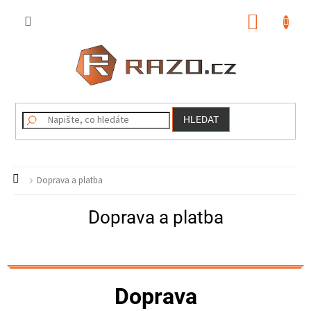
Přejít
na
NÁKUP
obsah
KOŠÍK
HLEDAT
Domů
Doprava a platba
Doprava a platba
Doprava