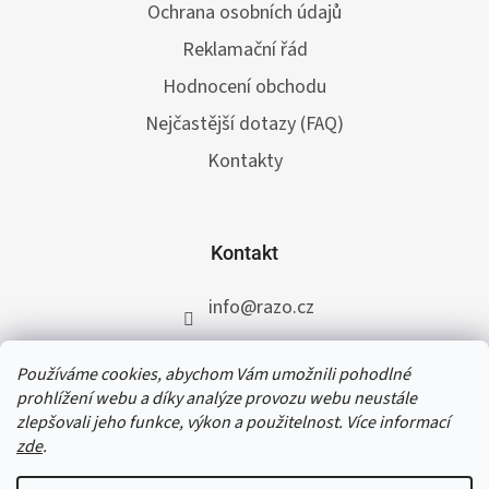
Ochrana osobních údajů
Reklamační řád
Hodnocení obchodu
Nejčastější dotazy (FAQ)
Kontakty
Kontakt
info
@
razo.cz
+420 731 422 117
Používáme cookies, abychom Vám umožnili pohodlné
RAZO.cz
prohlížení webu a díky analýze provozu webu neustále
zlepšovali jeho funkce, výkon a použitelnost. Více informací
zde
.
V termínu od 31. 7. do 11. 8. 2026 čerpáme
dovolenou. Přijaté a schválené objednávky do