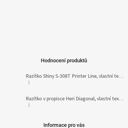
Hodnocení produktů
Razítko Shiny S-308T Printer Line, vlastní text 45 x 10 mm
|
Hodnocení produktu je 5 z 5 hvězdiček.
Razítko v propisce Heri Diagonal, vlastní text 33 x 8,7 mm
|
Hodnocení produktu je 5 z 5 hvězdiček.
Informace pro vás