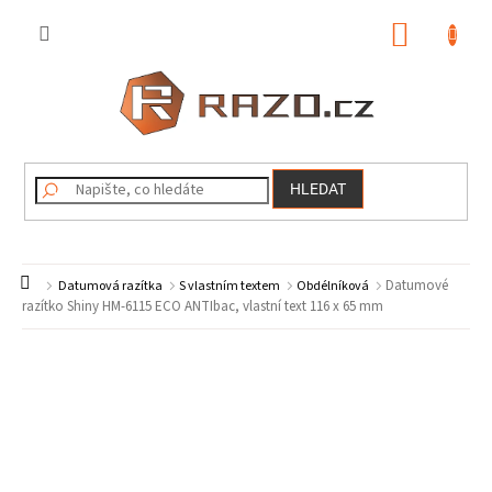
Přejít
na
NÁKUP
obsah
KOŠÍK
HLEDAT
Domů
Datumové
Datumová razítka
S vlastním textem
Obdélníková
razítko Shiny HM-6115 ECO ANTIbac, vlastní text 116 x 65 mm