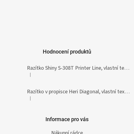
Hodnocení produktů
Razítko Shiny S-308T Printer Line, vlastní text 45 x 10 mm
|
Hodnocení produktu je 5 z 5 hvězdiček.
Razítko v propisce Heri Diagonal, vlastní text 33 x 8,7 mm
|
Hodnocení produktu je 5 z 5 hvězdiček.
Informace pro vás
Nákupní rádce