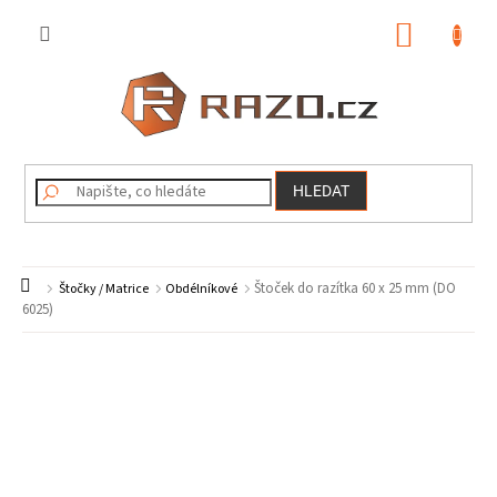
Přejít
na
NÁKUP
obsah
KOŠÍK
HLEDAT
Domů
Štoček do razítka 60 x 25 mm (DO
Štočky / Matrice
Obdélníkové
6025)