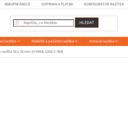
NÁKUPNÍ RÁDCE
DOPRAVA A PLATBA
KONFIGURÁTOR RAZÍTEK
HLEDAT
cí razítka
Reliéfní a pečetní razítka
Hotová razítka
 razítka 56 x 26 mm (H-6004; 5204; E-904)