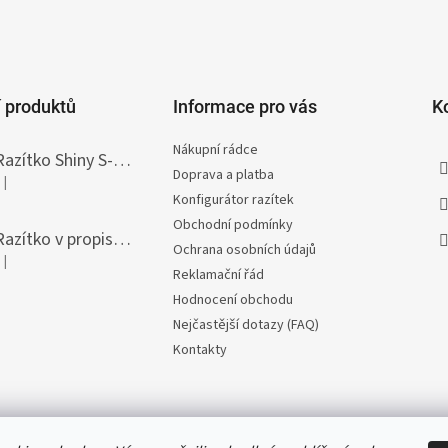
 produktů
Informace pro vás
K
Nákupní rádce
Razítko Shiny S-308T Printer Line, vlastní text 45 x 10 mm
Doprava a platba
|
Hodnocení produktu je 5 z 5 hvězdiček.
Konfigurátor razítek
Obchodní podmínky
Razítko v propisce Heri Diagonal, vlastní text 33 x 8,7 mm
Ochrana osobních údajů
|
Hodnocení produktu je 5 z 5 hvězdiček.
Reklamační řád
Hodnocení obchodu
Nejčastější dotazy (FAQ)
Kontakty