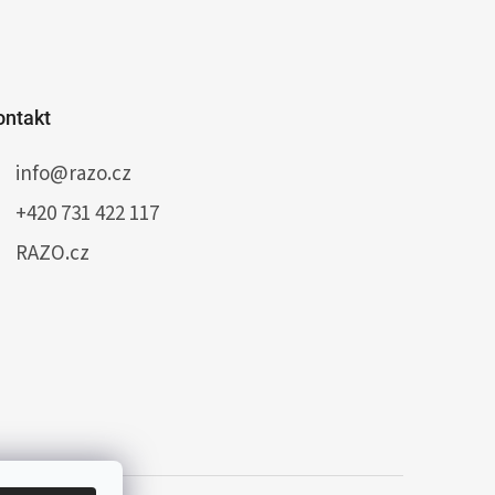
ontakt
info
@
razo.cz
+420 731 422 117
RAZO.cz