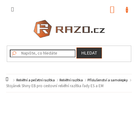
Přejít
na
NÁKUP
obsah
KOŠÍK
HLEDAT
Domů
Reliéfní a pečetní razítka
Reliéfní razítka
Příslušenství a samolepky
Stojánek Shiny EB pro cestovní reliéfní razítka řady ES a EM