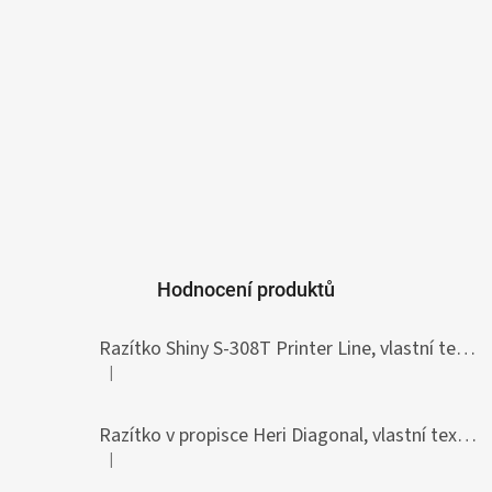
Hodnocení produktů
Razítko Shiny S-308T Printer Line, vlastní text 45 x 10 mm
|
Hodnocení produktu je 5 z 5 hvězdiček.
Razítko v propisce Heri Diagonal, vlastní text 33 x 8,7 mm
|
Hodnocení produktu je 5 z 5 hvězdiček.