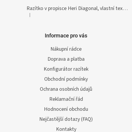
Razítko v propisce Heri Diagonal, vlastní text 33 x 8,7 mm
|
Hodnocení produktu je 5 z 5 hvězdiček.
Informace pro vás
Nákupní rádce
Doprava a platba
Konfigurátor razítek
Obchodní podmínky
Ochrana osobních údajů
Reklamační řád
Hodnocení obchodu
Nejčastější dotazy (FAQ)
Kontakty