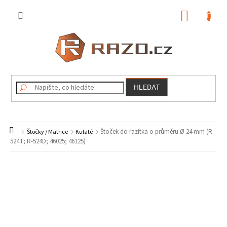
Přejít
na
NÁKUP
obsah
KOŠÍK
HLEDAT
Domů
Štoček do razítka o průměru Ø 24 mm (R-
Štočky / Matrice
Kulaté
524T; R-524D; 46025; 46125)