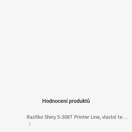
Hodnocení produktů
Razítko Shiny S-308T Printer Line, vlastní text 45 x 10 mm
|
Hodnocení produktu je 5 z 5 hvězdiček.