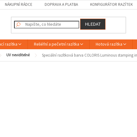
NÁKUPNÍ RÁDCE
DOPRAVA A PLATBA
KONFIGURÁTOR RAZÍTEK
HLEDAT
cí razítka
Reliéfní a pečetní razítka
Hotová razítka
UV neviditelné
Speciální razítková barva COLORIS Luminous stamping ink