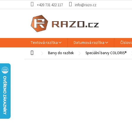
Přejít
+420 731 422 117
info@razo.cz
na
obsah
Textová razítka
Datumová razítka
Číslova
Domů
Barvy do razítek
Speciální barvy COLORIS®