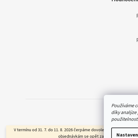
í
Používáme c
díky analýze
použitelnost
V termínu od 31. 7. do 11. 8. 2026 čerpáme dovolenou. Přijaté a sch
Nastaven
objednávkám se opět začneme věnovat od 12