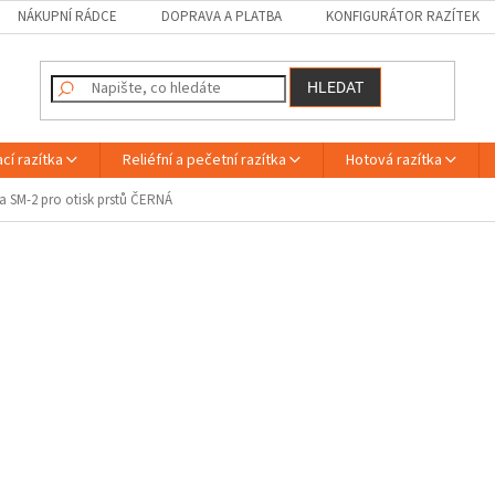
NÁKUPNÍ RÁDCE
DOPRAVA A PLATBA
KONFIGURÁTOR RAZÍTEK
HLEDAT
cí razítka
Reliéfní a pečetní razítka
Hotová razítka
a SM-2 pro otisk prstů ČERNÁ