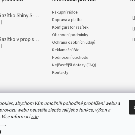
Nákupní rádce
Razítko Shiny S-308T Printer Line, vlastní text 45 x 10 mm
Doprava a platba
|
Hodnocení produktu je 5 z 5 hvězdiček.
Konfigurátor razítek
Obchodní podmínky
Razítko v propisce Heri Diagonal, vlastní text 33 x 8,7 mm
Ochrana osobních údajů
|
Hodnocení produktu je 5 z 5 hvězdiček.
Reklamační řád
Hodnocení obchodu
Nejčastější dotazy (FAQ)
Kontakty
ookies, abychom Vám umožnili pohodlné prohlížení webu a
 provozu webu neustále zlepšovali jeho funkce, výkon a
. Více informací
zde
.
válené objednávky do čtvrtka 30. 7. 2026 do 12:30 vyřídíme ještě téhož dne
í
. 8. 2026. Děkujeme za pochopení a přejeme příjemné letní dny.
Copyright 2026
RAZO.cz
. Všechna práva vyhrazena.