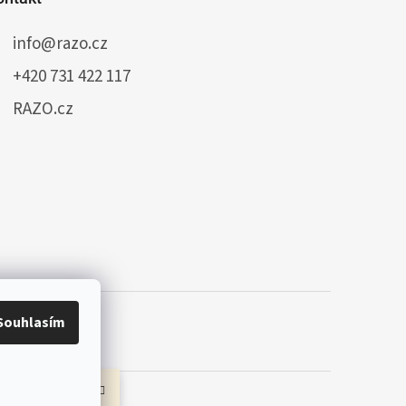
info
@
razo.cz
+420 731 422 117
RAZO.cz
Souhlasím
, všem ostatním