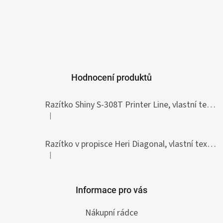
Hodnocení produktů
Razítko Shiny S-308T Printer Line, vlastní text 45 x 10 mm
|
Hodnocení produktu je 5 z 5 hvězdiček.
Razítko v propisce Heri Diagonal, vlastní text 33 x 8,7 mm
|
Hodnocení produktu je 5 z 5 hvězdiček.
Informace pro vás
Nákupní rádce