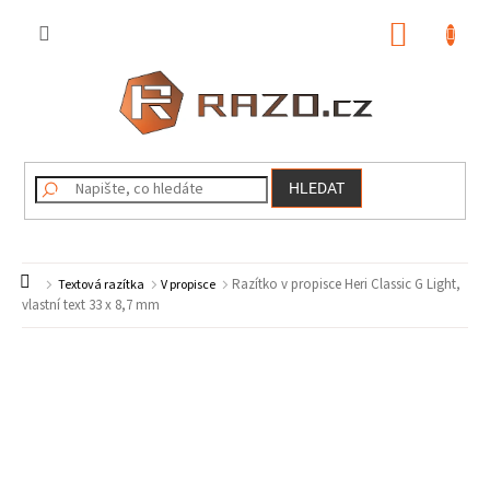
Přejít
na
NÁKUP
obsah
KOŠÍK
HLEDAT
Domů
Razítko v propisce Heri Classic G Light,
Textová razítka
V propisce
vlastní text 33 x 8,7 mm