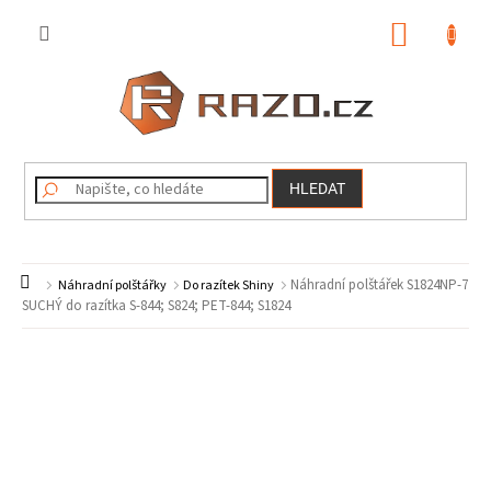
Přejít
na
NÁKUP
obsah
KOŠÍK
HLEDAT
Domů
Náhradní polštářek S1824NP-7
Náhradní polštářky
Do razítek Shiny
SUCHÝ do razítka S-844; S824; PET-844; S1824