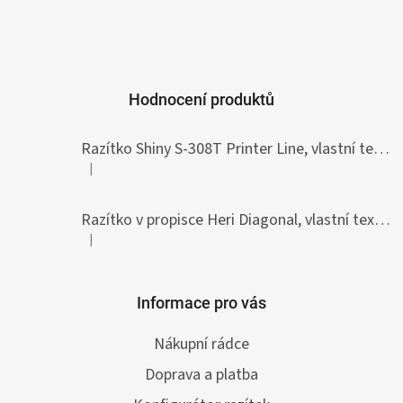
Hodnocení produktů
Razítko Shiny S-308T Printer Line, vlastní text 45 x 10 mm
|
Hodnocení produktu je 5 z 5 hvězdiček.
Razítko v propisce Heri Diagonal, vlastní text 33 x 8,7 mm
|
Hodnocení produktu je 5 z 5 hvězdiček.
Informace pro vás
Nákupní rádce
Doprava a platba