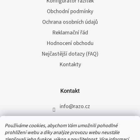
Konfigurátor razítek
Obchodní podmínky
Ochrana osobních údajů
Reklamační řád
Hodnocení obchodu
Nejčastější dotazy (FAQ)
Kontakty
Kontakt
info
@
razo.cz
+420 731 422 117
Používáme cookies, abychom Vám umožnili pohodlné
RAZO.cz
prohlížení webu a díky analýze provozu webu neustále
zlepšovali jeho funkce, výkon a použitelnost. Více informací