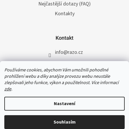
Nejčastější dotazy (FAQ)
Kontakty
Kontakt
info
@
razo.cz
+420 731 422 117
Používáme cookies, abychom Vám umožnili pohodlné
RAZO.cz
prohlížení webu a díky analýze provozu webu neustále
zlepšovali jeho funkce, výkon a použitelnost. Více informací
zde
.
V termínu od 31. 7. do 11. 8. 2026 čerpáme
dovolenou. Přijaté a schválené objednávky do
Nastavení
čtvrtka 30. 7. 2026 do 12:30 vyřídíme ještě téhož
dne, všem ostatním objednávkám se opět
začneme věnovat od 12. 8. 2026. Děkujeme za
Souhlasím
Copyright 2026
RAZO.cz
. Všechna práva vyhrazena.
pochopení a přejeme příjemné letní dny.