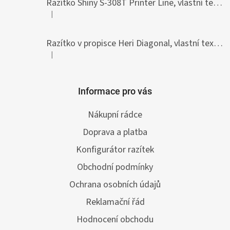
Razítko Shiny S-308T Printer Line, vlastní text 45 x 10 mm
|
Hodnocení produktu je 5 z 5 hvězdiček.
Razítko v propisce Heri Diagonal, vlastní text 33 x 8,7 mm
|
Hodnocení produktu je 5 z 5 hvězdiček.
Informace pro vás
Nákupní rádce
Doprava a platba
Konfigurátor razítek
Obchodní podmínky
Ochrana osobních údajů
Reklamační řád
Hodnocení obchodu