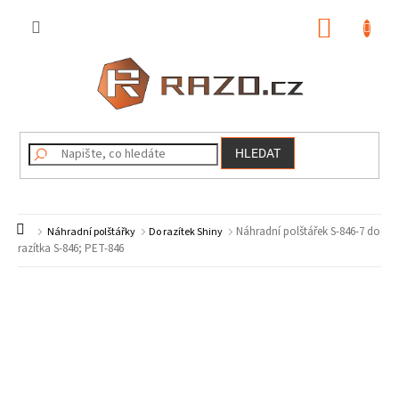
Přejít
na
NÁKUP
obsah
KOŠÍK
HLEDAT
Domů
Náhradní polštářek S-846-7 do
Náhradní polštářky
Do razítek Shiny
razítka S-846; PET-846