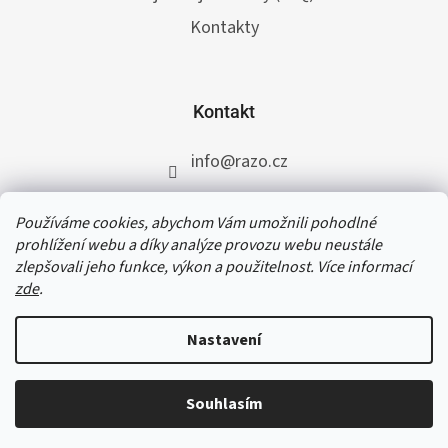
Kontakty
Kontakt
info
@
razo.cz
+420 731 422 117
Používáme cookies, abychom Vám umožnili pohodlné
RAZO.cz
prohlížení webu a díky analýze provozu webu neustále
zlepšovali jeho funkce, výkon a použitelnost. Více informací
zde
.
V termínu od 31. 7. do 11. 8. 2026 čerpáme
dovolenou. Přijaté a schválené objednávky do
Nastavení
čtvrtka 30. 7. 2026 do 12:30 vyřídíme ještě téhož
dne, všem ostatním objednávkám se opět
začneme věnovat od 12. 8. 2026. Děkujeme za
Souhlasím
Copyright 2026
RAZO.cz
. Všechna práva vyhrazena.
pochopení a přejeme příjemné letní dny.