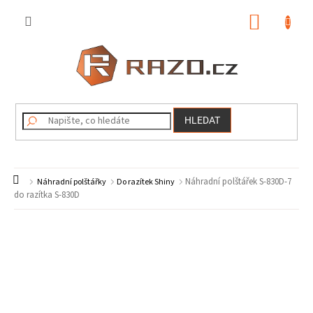
Přejít
na
NÁKUP
obsah
KOŠÍK
HLEDAT
Domů
Náhradní polštářek S-830D-7
Náhradní polštářky
Do razítek Shiny
do razítka S-830D