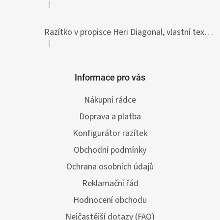
|
Hodnocení produktu je 5 z 5 hvězdiček.
Razítko v propisce Heri Diagonal, vlastní text 33 x 8,7 mm
|
Hodnocení produktu je 5 z 5 hvězdiček.
Informace pro vás
Nákupní rádce
Doprava a platba
Konfigurátor razítek
Obchodní podmínky
Ochrana osobních údajů
Reklamační řád
Hodnocení obchodu
Nejčastější dotazy (FAQ)