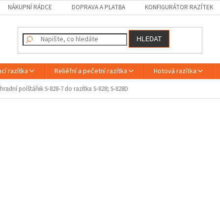
NÁKUPNÍ RÁDCE
DOPRAVA A PLATBA
KONFIGURÁTOR RAZÍTEK
HLEDAT
cí razítka
Reliéfní a pečetní razítka
Hotová razítka
hradní polštářek S-828-7 do razítka S-828; S-828D