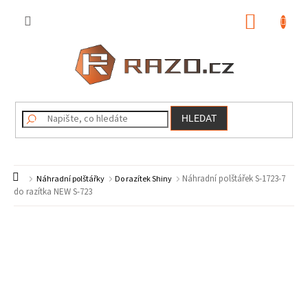
Přejít
na
NÁKUP
obsah
KOŠÍK
HLEDAT
Domů
Náhradní polštářek S-1723-7
Náhradní polštářky
Do razítek Shiny
do razítka NEW S-723