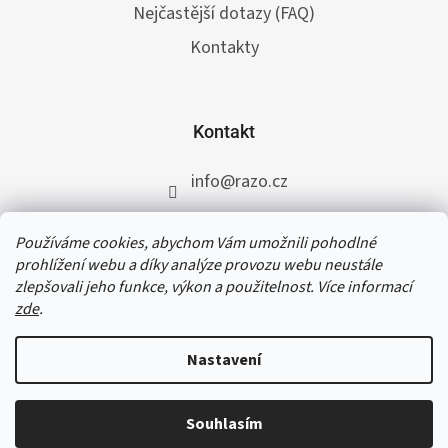
Nejčastější dotazy (FAQ)
Kontakty
Kontakt
info
@
razo.cz
+420 731 422 117
Používáme cookies, abychom Vám umožnili pohodlné
RAZO.cz
prohlížení webu a díky analýze provozu webu neustále
zlepšovali jeho funkce, výkon a použitelnost. Více informací
zde
.
V termínu od 31. 7. do 11. 8. 2026 čerpáme
dovolenou. Přijaté a schválené objednávky do
Nastavení
čtvrtka 30. 7. 2026 do 12:30 vyřídíme ještě téhož
dne, všem ostatním objednávkám se opět
začneme věnovat od 12. 8. 2026. Děkujeme za
Souhlasím
Copyright 2026
RAZO.cz
. Všechna práva vyhrazena.
pochopení a přejeme příjemné letní dny.