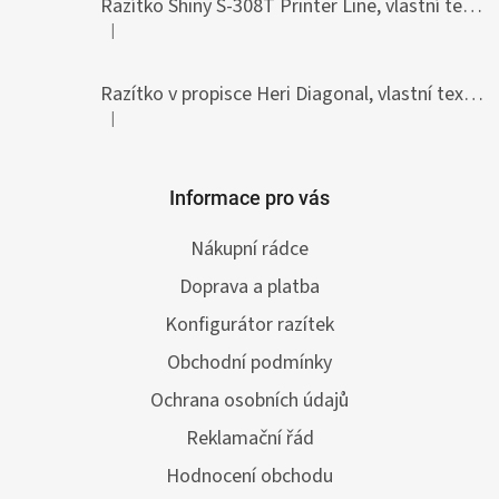
Razítko Shiny S-308T Printer Line, vlastní text 45 x 10 mm
|
Hodnocení produktu je 5 z 5 hvězdiček.
Razítko v propisce Heri Diagonal, vlastní text 33 x 8,7 mm
|
Hodnocení produktu je 5 z 5 hvězdiček.
Informace pro vás
Nákupní rádce
Doprava a platba
Konfigurátor razítek
Obchodní podmínky
Ochrana osobních údajů
Reklamační řád
Hodnocení obchodu