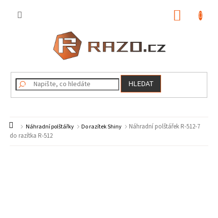
Přejít
na
NÁKUP
obsah
KOŠÍK
HLEDAT
Domů
Náhradní polštářek R-512-7
Náhradní polštářky
Do razítek Shiny
do razítka R-512