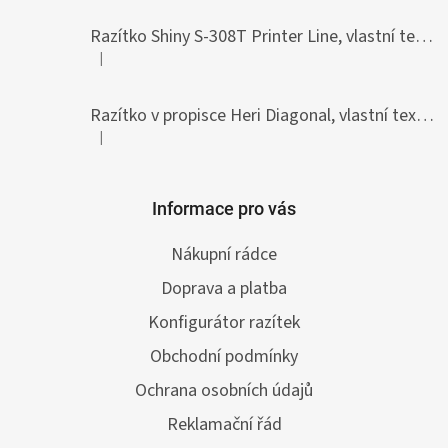
Razítko Shiny S-308T Printer Line, vlastní text 45 x 10 mm
|
Hodnocení produktu je 5 z 5 hvězdiček.
Razítko v propisce Heri Diagonal, vlastní text 33 x 8,7 mm
|
Hodnocení produktu je 5 z 5 hvězdiček.
Informace pro vás
Nákupní rádce
Doprava a platba
Konfigurátor razítek
Obchodní podmínky
Ochrana osobních údajů
Reklamační řád