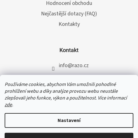
Hodnocení obchodu
Nejčastější dotazy (FAQ)
Kontakty
Kontakt
info
@
razo.cz
+420 731 422 117
Používáme cookies, abychom Vám umožnili pohodlné
RAZO.cz
prohlížení webu a díky analýze provozu webu neustále
zlepšovali jeho funkce, výkon a použitelnost. Více informací
zde
.
V termínu od 31. 7. do 11. 8. 2026 čerpáme
dovolenou. Přijaté a schválené objednávky do
Nastavení
čtvrtka 30. 7. 2026 do 12:30 vyřídíme ještě téhož
dne, všem ostatním objednávkám se opět
začneme věnovat od 12. 8. 2026. Děkujeme za