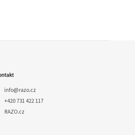
ontakt
info
@
razo.cz
+420 731 422 117
RAZO.cz