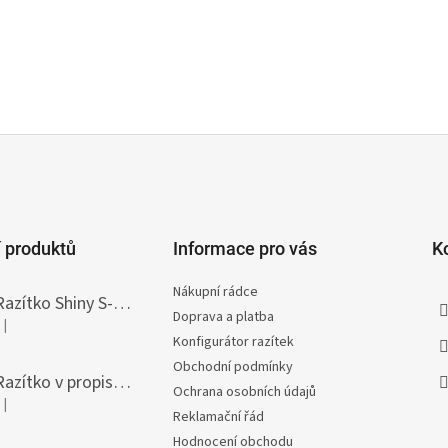
 produktů
Informace pro vás
K
Nákupní rádce
Razítko Shiny S-308T Printer Line, vlastní text 45 x 10 mm
Doprava a platba
|
Hodnocení produktu je 5 z 5 hvězdiček.
Konfigurátor razítek
Obchodní podmínky
Razítko v propisce Heri Diagonal, vlastní text 33 x 8,7 mm
Ochrana osobních údajů
|
Hodnocení produktu je 5 z 5 hvězdiček.
Reklamační řád
Hodnocení obchodu