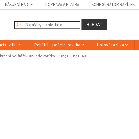
NÁKUPNÍ RÁDCE
DOPRAVA A PLATBA
KONFIGURÁTOR RAZÍTEK
HLEDAT
cí razítka
Reliéfní a pečetní razítka
Hotová razítka
hradní polštářek 905-7 do razítka E-905; E-915; H-6005