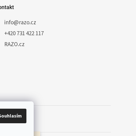
ontakt
info
@
razo.cz
+420 731 422 117
RAZO.cz
Souhlasím