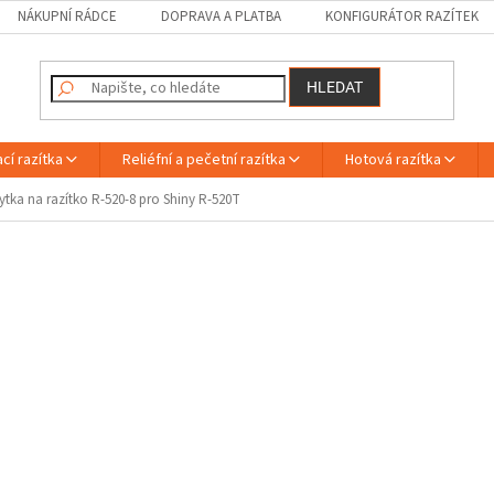
NÁKUPNÍ RÁDCE
DOPRAVA A PLATBA
KONFIGURÁTOR RAZÍTEK
HLEDAT
cí razítka
Reliéfní a pečetní razítka
Hotová razítka
ytka na razítko R-520-8 pro Shiny R-520T