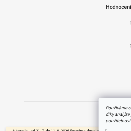
t
Hodnocení
í
Používáme c
díky analýze
použitelnost