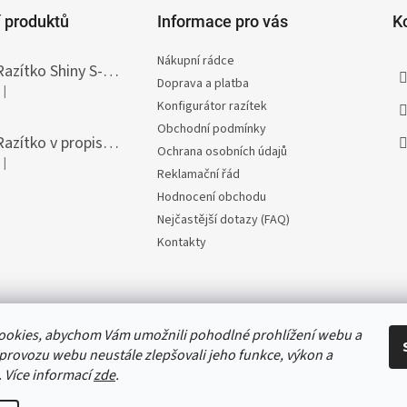
 produktů
Informace pro vás
K
Nákupní rádce
Razítko Shiny S-308T Printer Line, vlastní text 45 x 10 mm
Doprava a platba
|
Hodnocení produktu je 5 z 5 hvězdiček.
Konfigurátor razítek
Obchodní podmínky
Razítko v propisce Heri Diagonal, vlastní text 33 x 8,7 mm
Ochrana osobních údajů
|
Hodnocení produktu je 5 z 5 hvězdiček.
Reklamační řád
Hodnocení obchodu
Nejčastější dotazy (FAQ)
Kontakty
ookies, abychom Vám umožnili pohodlné prohlížení webu a
 provozu webu neustále zlepšovali jeho funkce, výkon a
. Více informací
zde
.