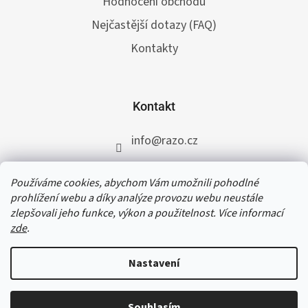
Hodnocení obchodu
Nejčastější dotazy (FAQ)
Kontakty
Kontakt
info
@
razo.cz
+420 731 422 117
Používáme cookies, abychom Vám umožnili pohodlné
RAZO.cz
prohlížení webu a díky analýze provozu webu neustále
zlepšovali jeho funkce, výkon a použitelnost. Více informací
zde
.
V termínu od 31. 7. do 11. 8. 2026 čerpáme
dovolenou. Přijaté a schválené objednávky do
Nastavení
čtvrtka 30. 7. 2026 do 12:30 vyřídíme ještě téhož
dne, všem ostatním objednávkám se opět
začneme věnovat od 12. 8. 2026. Děkujeme za
Souhlasím