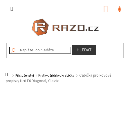
Přejít
na
NÁKUP
obsah
KOŠÍK
HLEDAT
Domů
Krabička pro kovové
Příslušenství
Krytky, šňůrky, krabičky
propisky Heri E6 Diagonal, Classic