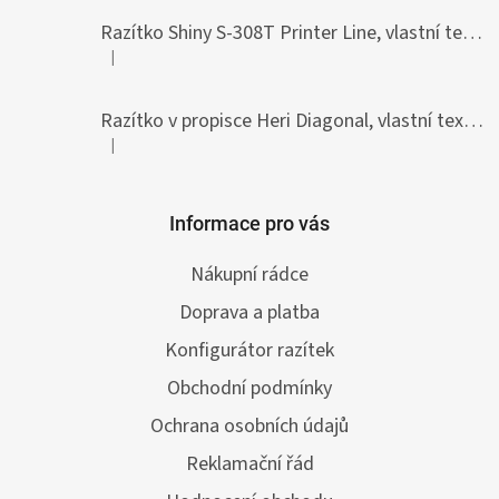
Razítko Shiny S-308T Printer Line, vlastní text 45 x 10 mm
|
Hodnocení produktu je 5 z 5 hvězdiček.
Razítko v propisce Heri Diagonal, vlastní text 33 x 8,7 mm
|
Hodnocení produktu je 5 z 5 hvězdiček.
Informace pro vás
Nákupní rádce
Doprava a platba
Konfigurátor razítek
Obchodní podmínky
Ochrana osobních údajů
Reklamační řád