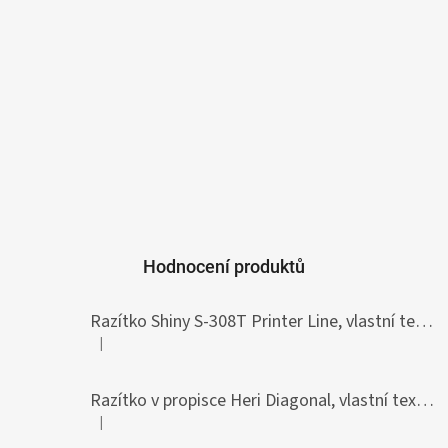
Hodnocení produktů
Razítko Shiny S-308T Printer Line, vlastní text 45 x 10 mm
|
Hodnocení produktu je 5 z 5 hvězdiček.
Razítko v propisce Heri Diagonal, vlastní text 33 x 8,7 mm
|
Hodnocení produktu je 5 z 5 hvězdiček.