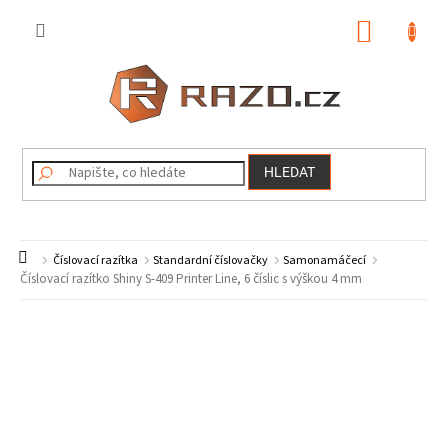
Přejít
na
NÁKUP
obsah
KOŠÍK
HLEDAT
Domů
Číslovací razítka
Standardní číslovačky
Samonamáčecí
Číslovací razítko Shiny S-409 Printer Line, 6 číslic s výškou 4 mm