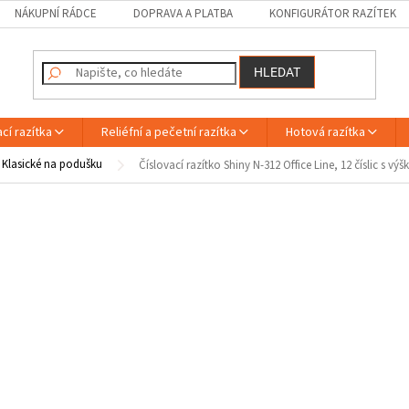
NÁKUPNÍ RÁDCE
DOPRAVA A PLATBA
KONFIGURÁTOR RAZÍTEK
HLEDAT
cí razítka
Reliéfní a pečetní razítka
Hotová razítka
Klasické na podušku
Číslovací razítko Shiny N-312 Office Line, 12 číslic s v