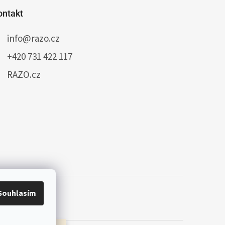
ontakt
info
@
razo.cz
+420 731 422 117
RAZO.cz
Souhlasím