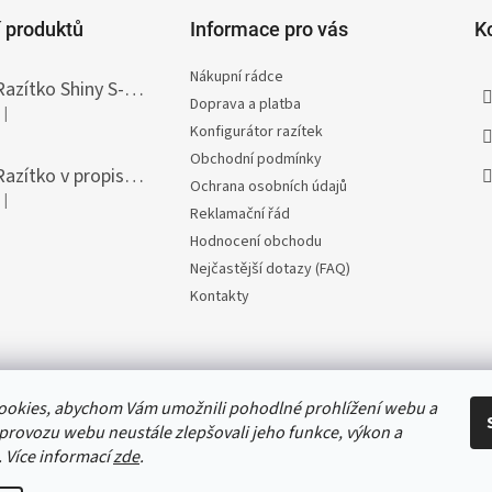
 produktů
Informace pro vás
K
Nákupní rádce
Razítko Shiny S-308T Printer Line, vlastní text 45 x 10 mm
Doprava a platba
|
Hodnocení produktu je 5 z 5 hvězdiček.
Konfigurátor razítek
Obchodní podmínky
Razítko v propisce Heri Diagonal, vlastní text 33 x 8,7 mm
Ochrana osobních údajů
|
Hodnocení produktu je 5 z 5 hvězdiček.
Reklamační řád
Hodnocení obchodu
Nejčastější dotazy (FAQ)
Kontakty
ookies, abychom Vám umožnili pohodlné prohlížení webu a
 provozu webu neustále zlepšovali jeho funkce, výkon a
. Více informací
zde
.