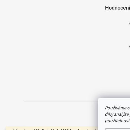
t
Hodnocení
í
Používáme c
díky analýze
použitelnost